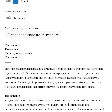
Синий
Материал изделия
SBR-латекс
Материал покрытия стельки
Описание
Показания
Как подобрать размер
Описание
Детские сводоподдерживающие ортопедические стельки с супинатором пяточного
отдела, который обеспечивает поднятие внутреннего края заднего отдела стопы.
Характеризуются каркасом, продленным до уровня головок плюсневых костей,
выраженной выкладкой продольных сводов, чашеобразным углублением под пятку
и боковой поддержкой. Покрытие изготовлено из износостойкого материала.
Назначение:
• поддержка продольных сводов для восстановления анатомической формы стопы;
• коррекция заднего отдела стопы при вальгусных деформациях до 10°;
• нормализация биомеханической оси нижних конечностей и снижение ударной