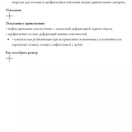
нагрузки для лечения и профилактики патологии опорно-двигательного аппарата.
Показания
Показания к применению:
• нефиксированное плоскостопие с вальгусной деформацией заднего отдела;
• профилактика осевых деформаций нижних конечностей;
• комплексная реабилитация при искривлениях позвоночника (сколиотическое
нарушение осанки, сколиоз, кифосколиоз) у детей.
Как подобрать размер