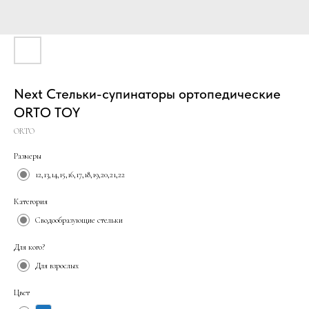
Next Стельки-супинаторы ортопедические
ORTO TOY
ORTO
Размеры
12,13,14,15,16,17,18,19,20,21,22
Категория
Сводообразующие стельки
Для кого?
Для взрослых
Цвет