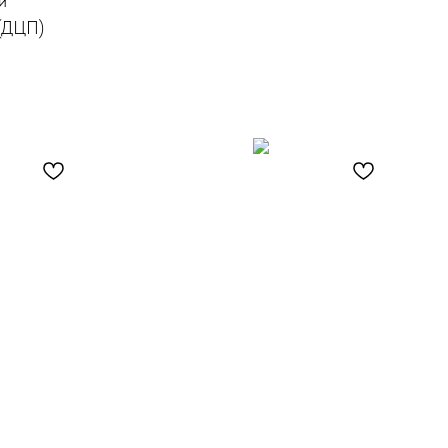
и
 (ДЦП)