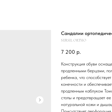
Сандалии ортопедичес
SURSIL ORTHO
7 200
р.
Конструкция обуви оснащ
продленными берцами, пол
ребенка, что способствуе
конечности и обеспечивае
продленным каблуком Тома
стопы и предотвращает ее 
натуральной кожи и дышащ
Присутствует перфорация 