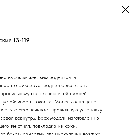
кие 13-119
ена высоким жестким задником и
ностью фиксирует задний отдел стопы
т правильному положению всей нижней
т устойчивость походки. Модель оснащена
са, что обеспечивает правильную установку
завал вовнутрь. Верх модели изготовлен из
его текстиля, подкладка из кожи.
по бокам сандалий для циркуляции воздуха.